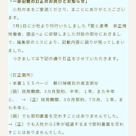
「一部記載の訂正のお詫びとお知らせ」
小社の本をご愛読くださり、まことにありがとうござい
ます。
7月1日に小社より刊行いたしました『愛と連帯 非正規
労働者、国会へ』に収録しました対談の部分におきまし
て、編集部のミスにより、記載内容に誤りが残ってしまい
ました。
つきましては下記の通り訂正をさせていただきます。
〈訂正箇所〉
・本書１５５ページ 藤川瑞穂氏の発言部分
（誤）試用期間、3カ月契約、半年、１年、また半年
と、 → （正）試用期間、3カ月契約、7カ月、１年、ま
た半年と、
（誤）でも契約書面を交わすことはありませんでした。
→（正）でも入社から2年が経過するまで契約書面を交わ
すことはありませんでした。