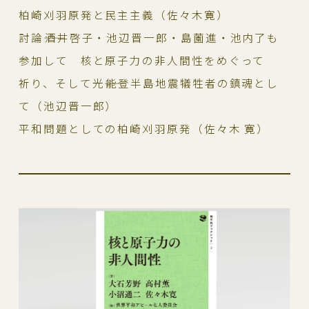
柏崎刈羽原発と民主主義（佐々木寛）
討論――酒井啓子・池辺晋一郎・島薗進・池内了も
参加して 核と原子力の非人間性をめぐって
祈り、そして光――能登半島地震犠牲者の鎮魂とし
て（池辺晋一郎）
平和問題としての柏崎刈羽原発（佐々木 寛）