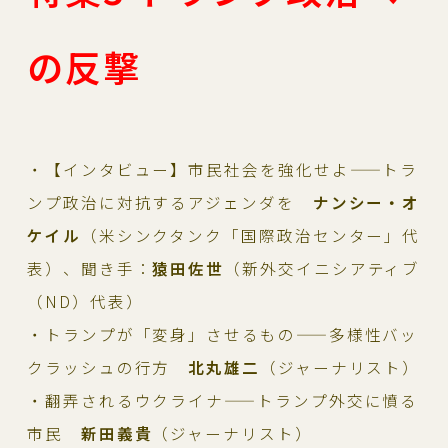
の反撃
・【インタビュー】市民社会を強化せよ——トラ
ンプ政治に対抗するアジェンダを
ナンシー・オ
ケイル
（米シンクタンク「国際政治センター」代
表）、聞き手：
猿田佐世
（新外交イニシアティブ
（ND）代表）
・トランプが「変身」させるもの——多様性バッ
クラッシュの行方
北丸雄二
（ジャーナリスト）
・翻弄されるウクライナ——トランプ外交に憤る
市民
新田義貴
（ジャーナリスト）