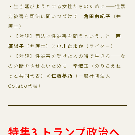
・生き延びようとする女性たちのために——性暴
力被害を司法に問いつづけて
角田由紀子
（弁
護士）
・【対談】司法で性被害を問うということ
西
廣陽子
（弁護士）×
小川たまか
（ライター）
・【対談】性被害を受けた人の隣で生きる——女
の分断をさせないために
辛淑玉
（のりこえね
っと共同代表）×
仁藤夢乃
（一般社団法人
Colabo代表）
特集3 トランプ政治へ