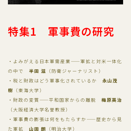
特集1 軍事費の研究
・よみがえる日本軍需産業——軍拡と対米一体化
の中で
半田 滋
（防衛ジャーナリスト）
・税と財政はどう軍事化されているか
永山茂
樹
（東海大学）
・財政の変質——平和国家からの離脱
梅原英治
（大阪経済大学名誉教授）
・軍事費の膨張は何をもたらすか——歴史から見
た軍拡
山田 朗
（明治大学）