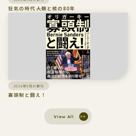
狂気の時代――人類と核の80年
2026年9月の新刊
寡頭制と闘え！
View All