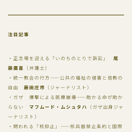
注目記事
・正念場を迎える「いのちのとりで訴訟」
尾
藤廣喜
（弁護士）
・統一教会の行方——公共の福祉の侵害と信教の
自由
藤田庄市
（ジャーナリスト）
・ガザ 爆撃による医療崩壊——助かる命が助か
らない
マフムード・ムシュタハ
（ガザ出身ジャ
ーナリスト）
・問われる「核抑止」——核兵器禁止条約と国際