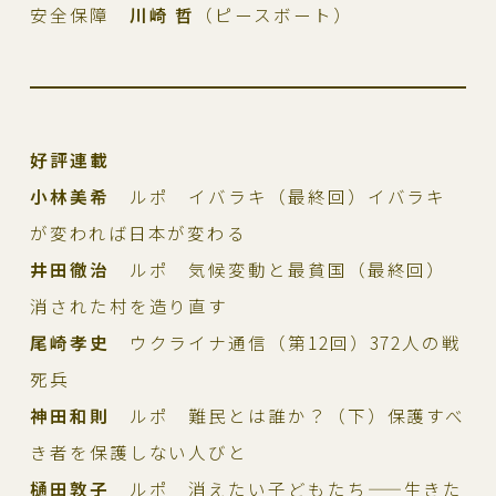
安全保障
川崎 哲
（ピースボート）
好評連載
小林美希
ルポ イバラキ（最終回）イバラキ
が変われば日本が変わる
井田徹治
ルポ 気候変動と最貧国（最終回）
消された村を造り直す
尾崎孝史
ウクライナ通信（第12回）372人の戦
死兵
神田和則
ルポ 難民とは誰か？（下）保護すべ
き者を保護しない人びと
樋田敦子
ルポ 消えたい子どもたち——生きた