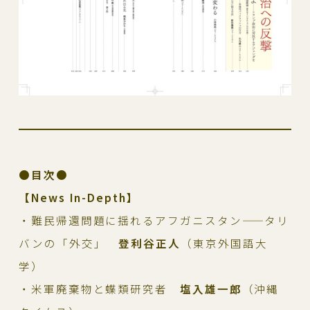
●
目次●
【News In-Depth】
・難民帰還問題に揺れるアフガニスタン——タリ
バンの「外交」
登利谷正人
（東京外国語大
学）
・米軍廃棄物と蝶類研究者
塩入雄一郎
（沖縄