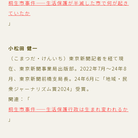
桐生市事件——生活保護が半減した市で何が起き
ていたか
」
小松田 健一
（こまつだ・けんいち）東京新聞記者を経て現
在、東京新聞事業局出版部。2022年7月～24年8
月、東京新聞前橋支局長。24年6月に「地域・民
衆ジャーナリズム賞2024」受賞。
関連：「
桐生市事件——生活保護行政は生まれ変われるか
」