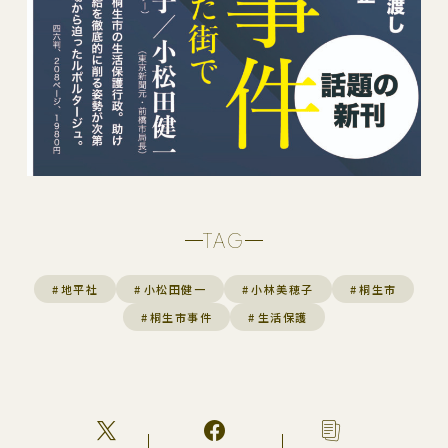
TAG
#
地平社
#
小松田健一
#
小林美穂子
#
桐生市
#
桐生市事件
#
生活保護