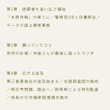
第2章 困窮者を追い払う福祉
「水際作戦」の果てに／警察官OBと扶養照会／
データが語る異常事態
第3章 闘っていたひと
突然の訃報／仲道さんが最後に語ったラジオ
第4章 広がる追及
第三者委員会の追及始まる／全国調査団の結成
／桐生市問題、国会へ／群馬県による特別監査
／告発の行方――国家賠償請求裁判