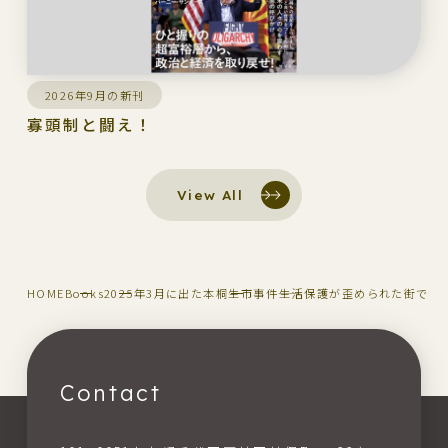
2026年9月の新刊
寡頭制と闘え！
View All
HOME
Books
2025年3月に出た本
桐生市事件――生活保護が歪められた街で
Contact