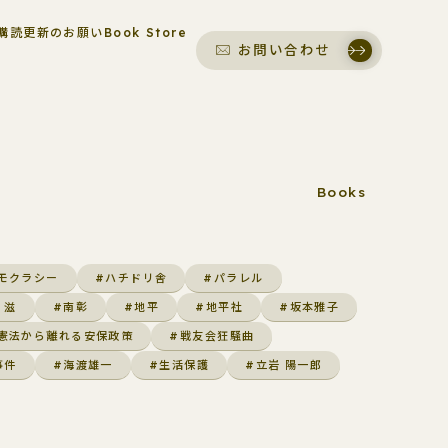
購読更新のお願い
Book Store
お問い合わせ
Books
モクラシー
#ハチドリ舎
#パラレル
 滋
#南彰
#地平
#地平社
#坂本雅子
憲法から離れる安保政策
#戦友会狂騒曲
事件
#海渡雄一
#生活保護
#立岩 陽一郎