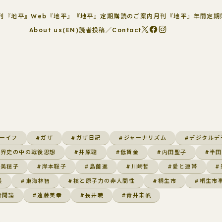
刊『地平』
Web『地平』
『地平』定期購読のご案内
月刊『地平』年間定期
About us(EN)
読者投稿／Contact
ーイフ
#ガザ
#ガザ日記
#ジャーナリズム
#デジタルデ
世界史の中の戦後思想
#井原聰
#低賃金
#内田聖子
#半田
林美穂子
#岸本聡子
#島薗進
#川崎哲
#愛と連帯
#
長
#東海林智
#核と原子力の非人間性
#桐生市
#桐生市
新聞論
#遠藤美幸
#長井暁
#青井未帆