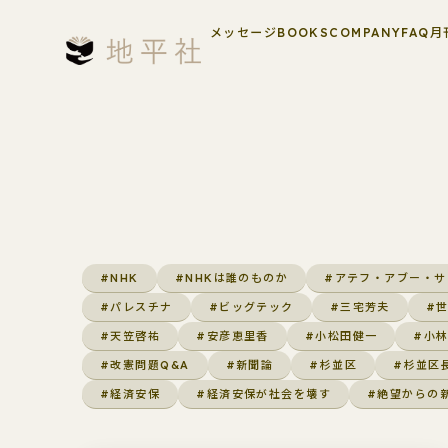
メッセージ
BOOKS
COMPANY
FAQ
月
#NHK
#NHKは誰のものか
#アテフ・アブー・サ
#パレスチナ
#ビッグテック
#三宅芳夫
#
#天笠啓祐
#安彦恵里香
#小松田健一
#小
#改憲問題Q&A
#新聞論
#杉並区
#杉並区
#経済安保
#経済安保が社会を壊す
#絶望からの