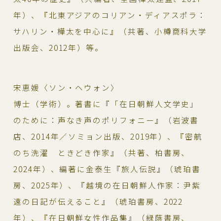
年）、『北東アジアのコリアン・ディアスポラ：
サハリン・樺太を中心に』（共著、小樽商科大学
出版会、2012年）等。
宋恵媛〈ソン・ヘウォン〉
博士（学術）。著書に『「在日朝鮮人文学史」
のために：声なき声のポリフォニー』（岩波書
店、2014年／ソミョン出版、2019年）、『密航
のち洗濯 ときどき作家』（共著、柏書房、
2024年）、編著に金泰生『旅人伝説』（琥珀書
房、2025年）、『越境の在日朝鮮人作家：尹紫
遠の日記が伝えること』（琥珀書房、2022
年）、『在日朝鮮女性作品集』（緑蔭書房、