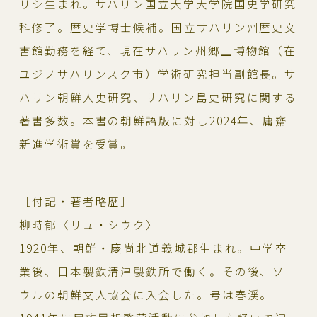
リシ生まれ。サハリン国立大学大学院国史学研究
科修了。歴史学博士候補。国立サハリン州歴史文
書館勤務を経て、現在サハリン州郷土博物館（在
ユジノサハリンスク市）学術研究担当副館長。サ
ハリン朝鮮人史研究、サハリン島史研究に関する
著書多数。本書の朝鮮語版に対し2024年、庸齋
新進学術賞を受賞。
［付記・著者略歴］
柳時郁〈リュ・シウク〉
1920年、朝鮮・慶尚北道義城郡生まれ。中学卒
業後、日本製鉄清津製鉄所で働く。その後、ソ
ウルの朝鮮文人協会に入会した。号は春渓。