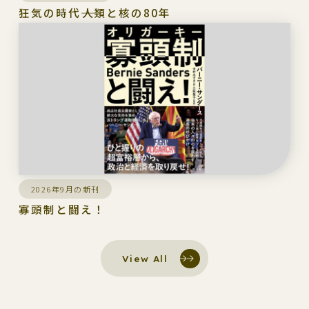
狂気の時代――人類と核の80年
2026年9月の新刊
寡頭制と闘え！
View All