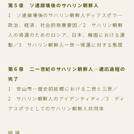
第５章 ソ連崩壊後のサハリン朝鮮人
1 ソ連崩壊後のサハリン朝鮮人ディアスポラ―
政治、経済、社会的発展要因／2 サハリン朝鮮
人の帰還のためのロシア、日本、韓国における運
動／3 サハリン朝鮮人一世―帰還に対する態度
第６章 二一世紀のサハリン朝鮮人―適応過程の
完了
1 安山市―歴史的故郷における二世と三世／
2 サハリン朝鮮人のアイデンティティ／3 ディ
アスポラとしてのサハリン朝鮮人共同体
結 論