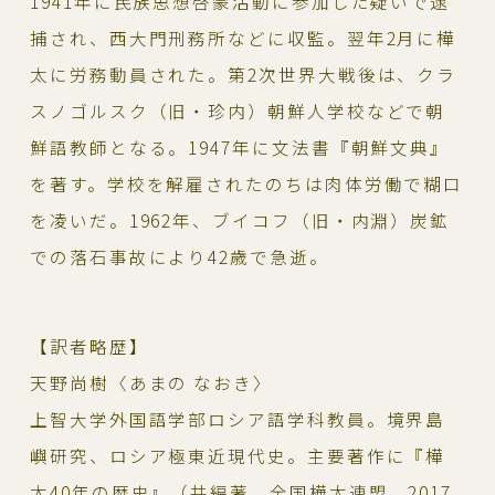
1941年に民族思想啓蒙活動に参加した疑いで逮
捕され、西大門刑務所などに収監。翌年2月に樺
太に労務動員された。第2次世界大戦後は、クラ
スノゴルスク（旧・珍内）朝鮮人学校などで朝
鮮語教師となる。1947年に文法書『朝鮮文典』
を著す。学校を解雇されたのちは肉体労働で糊口
を凌いだ。1962年、ブイコフ（旧・内淵）炭鉱
での落石事故により42歳で急逝。
【訳者略歴】
天野尚樹〈あまの なおき〉
上智大学外国語学部ロシア語学科教員。境界島
嶼研究、ロシア極東近現代史。主要著作に『樺
太40年の歴史』（共編著、全国樺太連盟、2017