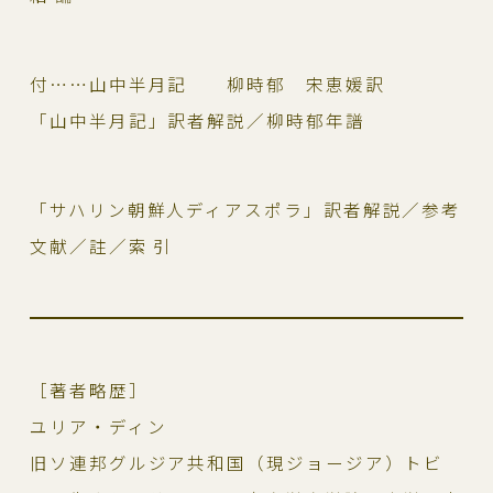
付……山中半月記 柳時郁 宋恵媛訳
「山中半月記」訳者解説／柳時郁年譜
「サハリン朝鮮人ディアスポラ」訳者解説／参考
文献／註／索 引
［著者略歴］
ユリア・ディン
旧ソ連邦グルジア共和国（現ジョージア）トビ