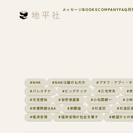
メッセージ
BOOKS
COMPANY
FAQ
月
#NHK
#NHKは誰のものか
#アテフ・アブー・サ
#パレスチナ
#ビッグテック
#三宅芳夫
#
#天笠啓祐
#安彦恵里香
#小松田健一
#小
#改憲問題Q&A
#新聞論
#杉並区
#杉並区
#経済安保
#経済安保が社会を壊す
#絶望からの