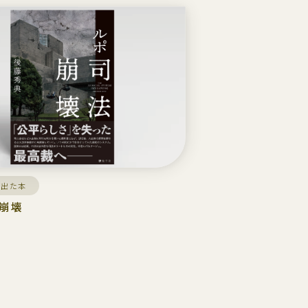
に出た本
崩壊