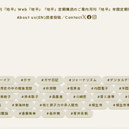
刊『地平』
Web『地平』
『地平』定期購読のご案内
月刊『地平』年間定期
About us(EN)
読者投稿／Contact
ーイフ
#ガザ
#ガザ日記
#ジャーナリズム
#デジタルデ
世界史の中の戦後思想
#井原聰
#低賃金
#内田聖子
#半田
林美穂子
#岸本聡子
#島薗進
#川崎哲
#愛と連帯
#
長
#東海林智
#核と原子力の非人間性
#桐生市
#桐生市
新聞論
#遠藤美幸
#長井暁
#青井未帆