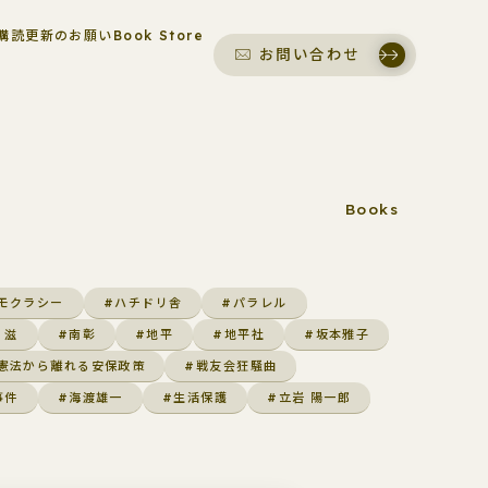
購読更新のお願い
Book Store
お問い合わせ
Books
モクラシー
#ハチドリ舎
#パラレル
 滋
#南彰
#地平
#地平社
#坂本雅子
憲法から離れる安保政策
#戦友会狂騒曲
事件
#海渡雄一
#生活保護
#立岩 陽一郎